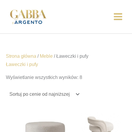
Przejdź
Posortowane
do
według
treści
ceny:
od
niskiej
do
wysokiej
Strona główna
/
Meble
/ Ławeczki i pufy
Ławeczki i pufy
Wyświetlanie wszystkich wyników: 8