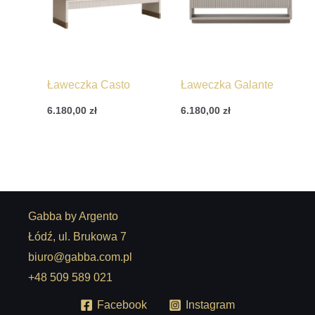
Ławeczka Casto
Ławeczka Galante
6.180,00
zł
6.180,00
zł
Gabba by Argento
Łódź, ul. Brukowa 7
biuro@gabba.com.pl
+48 509 589 021
Facebook
Instagram