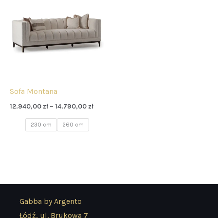
od
12.940,00 zł
do
14.790,00 zł
Sofa Montana
12.940,00
zł
–
14.790,00
zł
230 cm
260 cm
Gabba by Argento
Łódź, ul. Brukowa 7