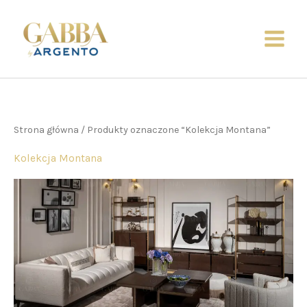
Posortowane
Przejdź
według
ceny:
do
od
niskiej
treści
do
wysokiej
Strona główna
/ Produkty oznaczone “Kolekcja Montana”
Kolekcja Montana