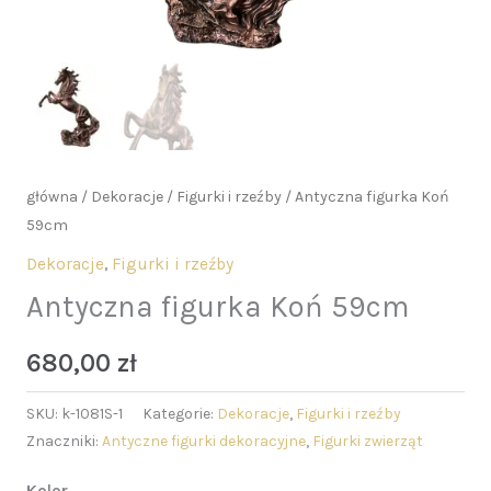
główna
/
Dekoracje
/
Figurki i rzeźby
/ Antyczna figurka Koń
59cm
Dekoracje
,
Figurki i rzeźby
Antyczna figurka Koń 59cm
680,00
zł
SKU:
k-1081S-1
Kategorie:
Dekoracje
,
Figurki i rzeźby
Znaczniki:
Antyczne figurki dekoracyjne
,
Figurki zwierząt
Kolor