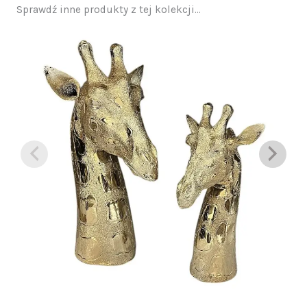
Sprawdź inne produkty z tej kolekcji...
Zakres
cen:
od
280,00 zł
do
320,00 zł