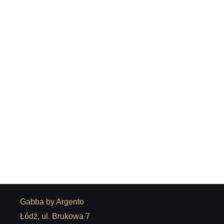
Kinkiet Bright
1.380,00
zł
Gabba by Argento
Łódź, ul. Brukowa 7