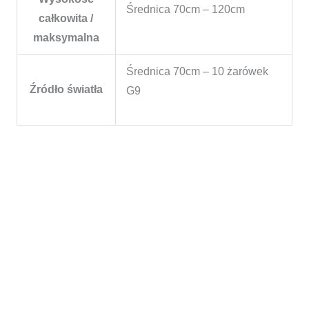
Średnica 70cm – 120cm
całkowita /
maksymalna
Średnica 70cm – 10 żarówek
Źródło światła
G9
Zakres
cen:
od
6.180,00 zł
do
9.480,00 zł