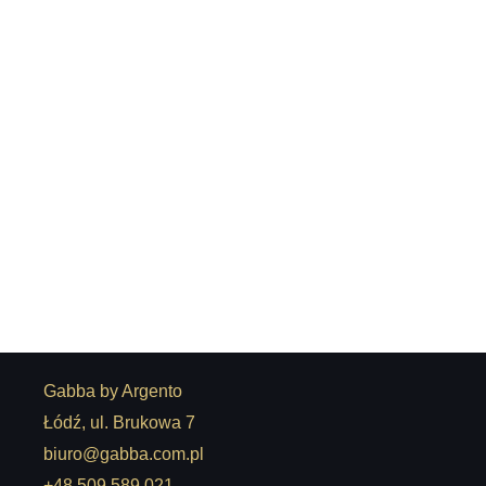
Stół Ricamo
10.740,00
zł
Gabba by Argento
Łódź, ul. Brukowa 7
biuro@gabba.com.pl
+48 509 589 021