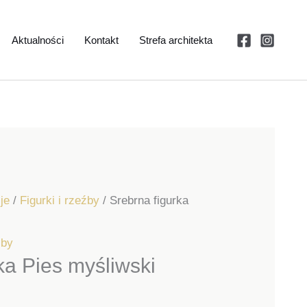
Aktualności
Kontakt
Strefa architekta
je
/
Figurki i rzeźby
/ Srebrna figurka
źby
ka Pies myśliwski