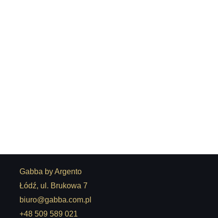
Komoda Lyon
14.380,00
zł
–
15.530,00
zł
Gabba by Argento
Łódź, ul. Brukowa 7
biuro@gabba.com.pl
+48 509 589 021