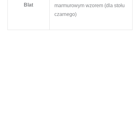
Blat
marmurowym wzorem (dla stołu
czarnego)
Zakres
cen:
od
10.670,00 zł
do
10.930,00 zł