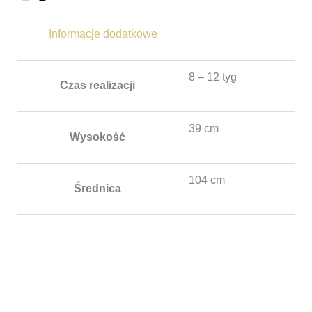
Informacje dodatkowe
8 – 12 tyg
Czas realizacji
39 cm
Wysokość
104 cm
Średnica
Zakres
cen:
od
10.090,00 zł
do
10.320,00 zł