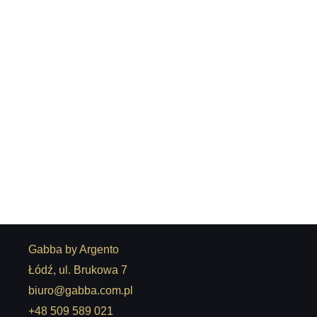
Komoda Wenecja
14.650,00
zł
Gabba by Argento
Łódź, ul. Brukowa 7
biuro@gabba.com.pl
+48 509 589 021