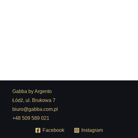
Ławeczka Madryt
3.880,00
zł
Gabba by Argento
Łódź, ul. Brukowa 7
biuro@gabba.com.pl
+48 509 589 021
Facebook
Instagram