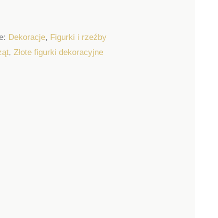
ie:
Dekoracje
,
Figurki i rzeźby
ząt
,
Złote figurki dekoracyjne