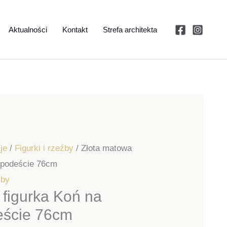
Aktualności
Kontakt
Strefa architekta
je
/
Figurki i rzeźby
/ Złota matowa
 podeście 76cm
źby
 figurka Koń na
eście 76cm