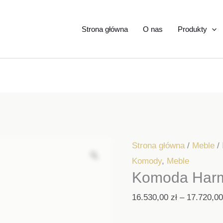
Strona główna
O nas
Produkty
Strona główna
/
Meble
/
Komody
,
Meble
Komoda Har
16.530,00
zł
–
17.720,0