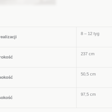
8 – 12 tyg
ealizacji
237 cm
rokość
50,5 cm
bokość
97,5 cm
okość