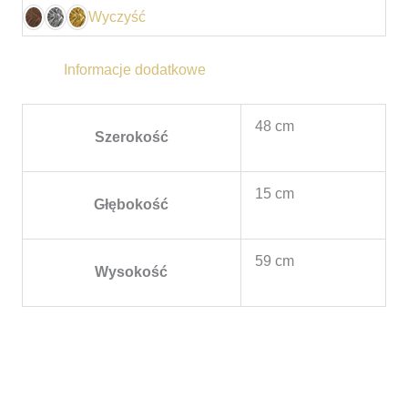
Wyczyść
Informacje dodatkowe
48 cm
Szerokość
15 cm
Głębokość
59 cm
Wysokość
Zakres
cen:
od
340,00 zł
do