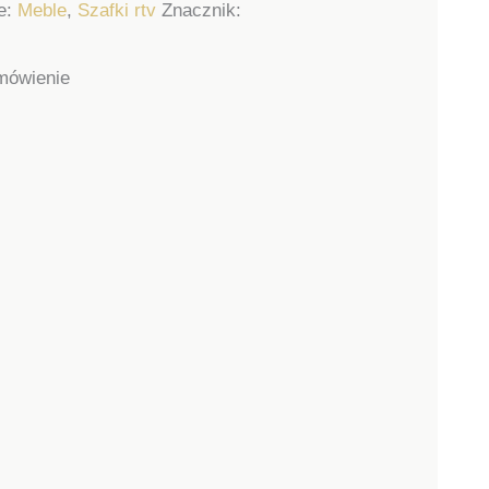
e:
Meble
,
Szafki rtv
Znacznik:
mówienie