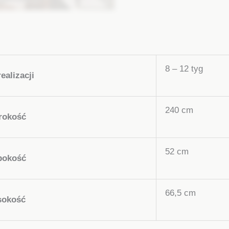
8 – 12 tyg
ealizacji
240 cm
rokość
52 cm
bokość
66,5 cm
okość